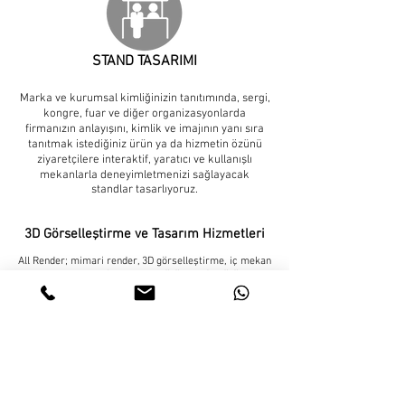
STAND TASARIMI
Marka ve kurumsal kimliğinizin tanıtımında, sergi,
kongre, fuar ve diğer organizasyonlarda
firmanızın anlayışını, kimlik ve imajının yanı sıra
tanıtmak istediğiniz ürün ya da hizmetin özünü
ziyaretçilere interaktif, yaratıcı ve kullanışlı
mekanlarla deneyimletmenizi sağlayacak
standlar tasarlıyoruz.
3D Görselleştirme ve Tasarım Hizmetleri
All Render; mimari render, 3D görselleştirme, iç mekan
tasarımı, cephe tasarımı, ürün render, ürün
görselleştirme, mimari animasyon, 360° sanal tur ve
3D kat planı hizmeti veren profesyonel bir
görselleştirme stüdyosudur. Konut, villa, ofis, ticari
alan, otel, mağaza, satış ofisi, ürün tanıtımı ve katalog
projeleri için fotogerçekçi render görselleri, 3D
modelleme ve tasarım odaklı sunum çalışmaları
hazırlıyoruz.
Mimari render hizmeti; proje çizimleri, plan, kesit,