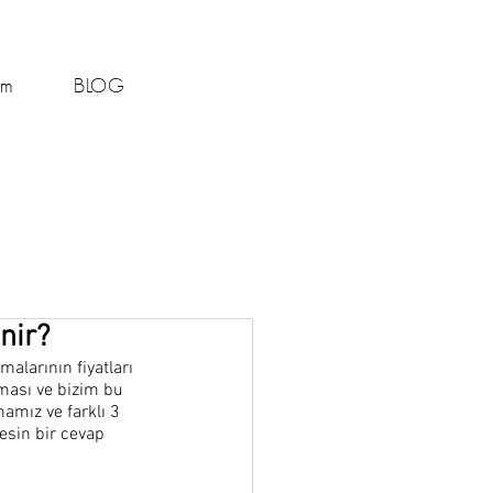
şim
BLOG
nir?
malarının fiyatları 
ması ve bizim bu 
amız ve farklı 3 
esin bir cevap 