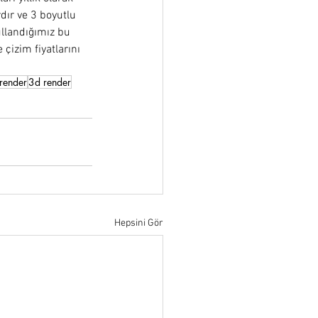
dır ve 3 boyutlu 
llandığımız bu 
çizim fiyatlarını 
render
3d render
Hepsini Gör