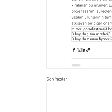
kiralanan bu ürünler; L
proje tasarımı süreçler
yazılım ürünlerinin tümü
etkileyen bir diğer öne
mimari görselleştirme
3 bo
3 boyutlu çizim ücretleri
3 
3 boyutlu tasarım fiyatları
Son Yazılar