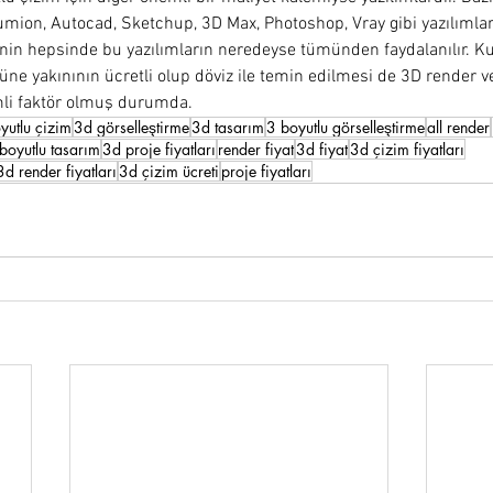
umion, Autocad, Sketchup, 3D Max, Photoshop, Vray gibi yazılımlar
inin hepsinde bu yazılımların neredeyse tümünden faydalanılır. Ku
ne yakınının ücretli olup döviz ile temin edilmesi de 3D render ve 
mli faktör olmuş durumda.
yutlu çizim
3d görselleştirme
3d tasarım
3 boyutlu görselleştirme
all render
boyutlu tasarım
3d proje fiyatları
render fiyat
3d fiyat
3d çizim fiyatları
3d render fiyatları
3d çizim ücreti
proje fiyatları