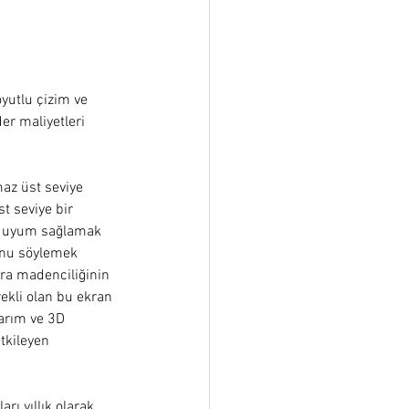
oyutlu çizim ve 
er maliyetleri 
az üst seviye 
t seviye bir 
ra uyum sağlamak 
unu söylemek 
ra madenciliğinin 
ekli olan bu ekran 
sarım ve 3D 
tkileyen 
rı yıllık olarak 