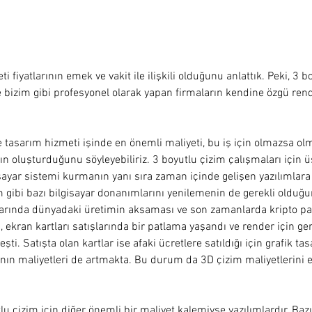
 fiyatlarının emek ve vakit ile ilişkili olduğunu anlattık. Peki, 3 b
e bizim gibi profesyonel olarak yapan firmaların kendine özgü rend
 tasarım hizmeti işinde en önemli maliyeti, bu iş için olmazsa olm
n oluşturduğunu söyleyebiliriz. 3 boyutlu çizim çalışmaları için üs
sayar sistemi kurmanın yanı sıra zaman içinde gelişen yazılımla
m gibi bazı bilgisayar donanımlarını yenilemenin de gerekli olduğ
larında dünyadaki üretimin aksaması ve son zamanlarda kripto pa
 ekran kartları satışlarında bir patlama yaşandı ve render için ger
ti. Satışta olan kartlar ise afaki ücretlere satıldığı için grafik ta
ının maliyetleri de artmakta. Bu durum da 3D çizim maliyetlerini e
u çizim için diğer önemli bir maliyet kalemiyse yazılımlardır. Bazıla