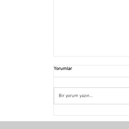
Yorumlar
Bir yorum yazın...
Cephe Tasarımı Örnekleri:
Apartman, Villa, Otel, Ofis ve
Endüstri Yapılarında Proje