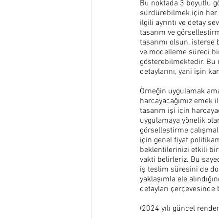
Bu noktada 3 boyutlu gör
sürdürebilmek için her p
ilgili ayrıntı ve detay s
tasarım ve görselleştirm
tasarımı olsun, isterse 
ve modelleme süreci birb
gösterebilmektedir. Bu n
detaylarını, yani işin k
Örneğin uygulamak amacı
harcayacağımız emek ile
tasarım işi için harcay
uygulamaya yönelik olar
görselleştirme çalışmala
için genel fiyat politika
beklentilerinizi etkili
vakti belirleriz. Bu saye
iş teslim süresini de d
yaklaşımla ele alındığın
detayları çerçevesinde bi
(2024 yılı güncel rende