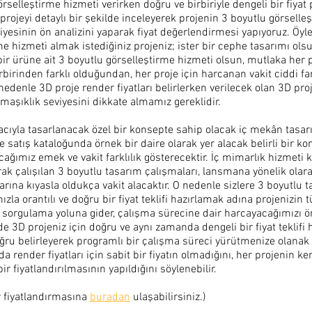
selleştirme hizmeti verirken doğru ve birbiriyle dengeli bir fiyat p
rojeyi detaylı bir şekilde inceleyerek projenin 3 boyutlu görselleş
eviyesinin ön analizini yaparak fiyat değerlendirmesi yapıyoruz. Öyle
e hizmeti almak istediğiniz projeniz; ister bir cephe tasarımı olsu
bir ürüne ait 3 boyutlu görselleştirme hizmeti olsun, mutlaka her 
irinden farklı olduğundan, her proje için harcanan vakit ciddi fark
edenle 3D proje render fiyatları belirlerken verilecek olan 3D pro
armaşıklık seviyesini dikkate almamız gereklidir. 
yla tasarlanacak özel bir konsepte sahip olacak iç mekân tasarım
 satış kataloğunda örnek bir daire olarak yer alacak belirli bir ko
acağımız emek ve vakit farklılık gösterecektir. İç mimarlık hizmeti
ak çalışılan 3 boyutlu tasarım çalışmaları, lansmana yönelik olar
rına kıyasla oldukça vakit alacaktır. O nedenle sizlere 3 boyutlu 
mızla orantılı ve doğru bir fiyat teklifi hazırlamak adına projenizin 
 bir sorgulama yoluna gider, çalışma sürecine dair harcayacağımızı
de 3D projeniz için doğru ve aynı zamanda dengeli bir fiyat teklifi h
oğru belirleyerek programlı bir çalışma süreci yürütmenize olanak t
da render fiyatları için sabit bir fiyatın olmadığını, her projenin k
r fiyatlandırılmasının yapıldığını söylenebilir.
r fiyatlandırmasına 
buradan
 ulaşabilirsiniz.)