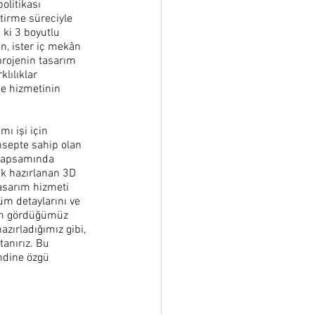
olitikası 
tirme süreciyle 
 ki 3 boyutlu 
n, ister iç mekân 
projenin tasarım 
lılıklar 
je hizmetinin 
ı işi için 
nsepte sahip olan 
 kapsamında 
ak hazırlanan 3D 
tasarım hizmeti 
tüm detaylarını ve 
 ön gördüğümüz 
azırladığımız gibi, 
anırız. Bu 
endine özgü 