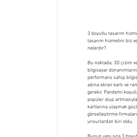
3 boyutlu tasarım hizmeti
tasarım hizmetini biz v
nelerdir? 
Bu noktada; 3D çizim ve
bilgisayar donanımlarını
performans sahip bilgi
adına ekran kartı ve ra
gerekir. Pandemi koşul
popüler olup artmasıyla,
kartlarına ulaşmak güçleş
görselleştirme firmalar
unsurlardan biri oldu. 
Bunun yanı sıra 3 boyutl