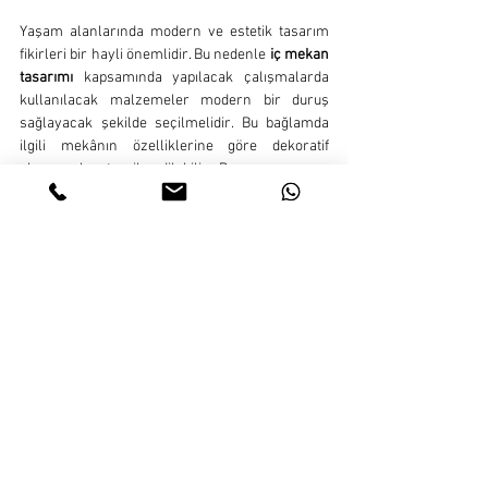
Yaşam alanlarında modern ve estetik tasarım 
fikirleri bir hayli önemlidir. Bu nedenle 
iç mekan 
tasarımı
 kapsamında yapılacak çalışmalarda 
kullanılacak malzemeler modern bir duruş 
sağlayacak şekilde seçilmelidir. Bu bağlamda 
ilgili mekânın özelliklerine göre dekoratif 
aksesuarlar tercih edilebilir. Bunun yanı sıra 
kullanılacak eşyalarda estetik ve şık detaylar 
bulunmalıdır. Fakat konfordan ödün de 
verilmemelidir. Bu nedenle her zaman konfor 
ve zarafet bir arada yer almalıdır. Kullanıcı 
tarafından talep edilen bir stil varsa doğrudan 
bu stile yönelik bir çalışma yapmak olanaklıdır. 
Belirlenen stile uygun mobilyalar tercih 
edilmeli, aydınlatma ürünleri ile aksesuarlarda 
da belirlenen tarz ön planda tutulmalıdır.
İç Mekân Tasarımında Renkler ve 
Renklerin Önemi
Renk ögesi, 
iç mekân tasarımı
 kapsamında 
oldukça önemlidir. Mekân tasarımında 