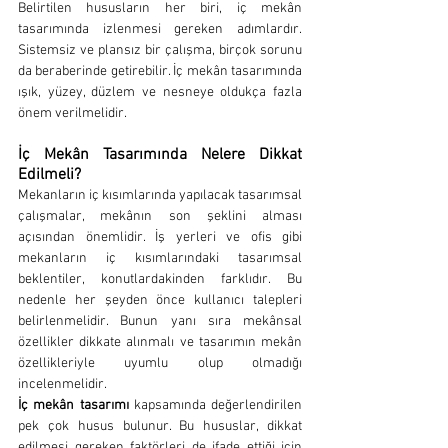
Belirtilen hususların her biri, iç mekân 
tasarımında izlenmesi gereken adımlardır. 
Sistemsiz ve plansız bir çalışma, birçok sorunu 
da beraberinde getirebilir. İç mekân tasarımında 
ışık, yüzey, düzlem ve nesneye oldukça fazla 
önem verilmelidir. 
İç Mekân Tasarımında Nelere Dikkat 
Edilmeli?
Mekanların iç kısımlarında yapılacak tasarımsal 
çalışmalar, mekânın son şeklini alması 
açısından önemlidir. İş yerleri ve ofis gibi 
mekanların iç kısımlarındaki tasarımsal 
beklentiler, konutlardakinden farklıdır. Bu 
nedenle her şeyden önce kullanıcı talepleri 
belirlenmelidir. Bunun yanı sıra mekânsal 
özellikler dikkate alınmalı ve tasarımın mekân 
özellikleriyle uyumlu olup olmadığı 
incelenmelidir.
İç mekân tasarımı
 kapsamında değerlendirilen 
pek çok husus bulunur. Bu hususlar, dikkat 
edilmesi gereken faktörleri de ifade ettiği için 