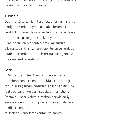
olan kırmızı, bir mekanın enerjisini yükseltebilir 
ve etkili bir ilk izlenim sağlar.
Turuncu:
Geçmiş kültürler için turuncu, enerji arttırıcı ve 
akciğerlerimize faydalı olarak bilenen bir 
renkti. Günümüzde yapılan tanımlamalarda ise 
neşe kaynağı ve güneş ışıklarıyla 
ilişkilendirilen bir renk olarak karşımıza 
çıkmaktadır. Kırmızı renk gibi, turuncu renk de 
iştah açan mükemmel bir mutfak ve egzersiz 
mekanı renklerindendir.
Sarı:
İç Mimar Jennifer Agus’ a göre sarı renk, 
neşelendiren bir renk olmakla birlikte, doğru 
tonunun seçilmesi önemli olan bir renktir. Çok 
fazla parlayan ve aşırı sessiz olmamalıdır. 
Portakallı sarı, kahvaltı mekanlarında en iyi 
seçimlerden olup vurgu açısından son derece 
etkili bir renktir.
Mutfaklar, yemek mekanları ve banyo 