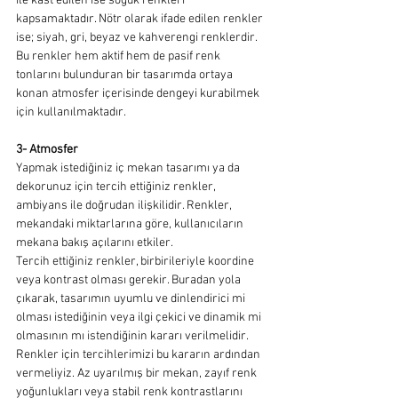
ile kast edilen ise soğuk renkleri 
kapsamaktadır. Nötr olarak ifade edilen renkler 
ise; siyah, gri, beyaz ve kahverengi renklerdir. 
Bu renkler hem aktif hem de pasif renk 
tonlarını bulunduran bir tasarımda ortaya 
konan atmosfer içerisinde dengeyi kurabilmek 
için kullanılmaktadır.
3- Atmosfer
Yapmak istediğiniz iç mekan tasarımı ya da 
dekorunuz için tercih ettiğiniz renkler, 
ambiyans ile doğrudan ilişkilidir. Renkler, 
mekandaki miktarlarına göre, kullanıcıların 
mekana bakış açılarını etkiler.
Tercih ettiğiniz renkler, birbirileriyle koordine 
veya kontrast olması gerekir. Buradan yola 
çıkarak, tasarımın uyumlu ve dinlendirici mi 
olması istediğinin veya ilgi çekici ve dinamik mi 
olmasının mı istendiğinin kararı verilmelidir. 
Renkler için tercihlerimizi bu kararın ardından 
vermeliyiz. Az uyarılmış bir mekan, zayıf renk 
yoğunlukları veya stabil renk kontrastlarını 