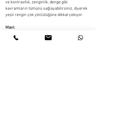
ve kontrastlık, zenginlik, denge gibi 
kavramların tümünü sağlayabilirsiniz, diyerek 
yeşil rengin çok yönlülüğüne dikkat çekiyor.
Mavi: 
Mavi rengin iç mekan tasarımları için 
kullanıldığında çeşitli etkilere sahiptir. Mavi, 
metabolizmayı yavaşlatarak sakinleştirici bir 
etki sağlar. Bu sebeple, ev veya ofislerde 
kullanıldığı zaman zihninize ve vücudunuza 
faydalı olduğu düşünülür.
Safir maviler, vurgulu diğer renkler kadar etkili 
olabilmekle birlikte doğal ışığı az alan 
mekanlarda özellikle duvarlarda kullanıldığı 
durumlarda “soğuk” bir atmosfer 
oluşturabilmektedir. Bu soğuk ambiyansın sıcak 
mobilya renkleriyle dengelenmesinde fayda 
vardır. Bu tür dengeli yaklaşımlar, örneğin 
Fransız mavileri ve ayçiçeği sarıları bir mutfak 
mekanı için son derece eğlenceli bir 
kombinasyona dönüşebilir.  